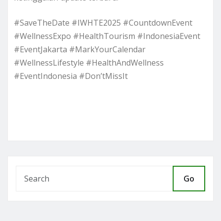
#SaveTheDate #IWHTE2025 #CountdownEvent
#WellnessExpo #HealthTourism #IndonesiaEvent
#EventJakarta #MarkYourCalendar
#WellnessLifestyle #HealthAndWellness
#EventIndonesia #Don’tMissIt
Go