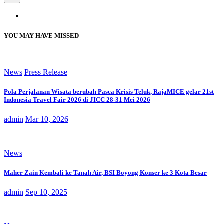
YOU MAY HAVE MISSED
News
Press Release
Pola Perjalanan Wisata berubah Pasca Krisis Teluk, RajaMICE gelar 21st
Indonesia Travel Fair 2026 di JICC 28-31 Mei 2026
admin
Mar 10, 2026
News
Maher Zain Kembali ke Tanah Air, BSI Boyong Konser ke 3 Kota Besar
admin
Sep 10, 2025