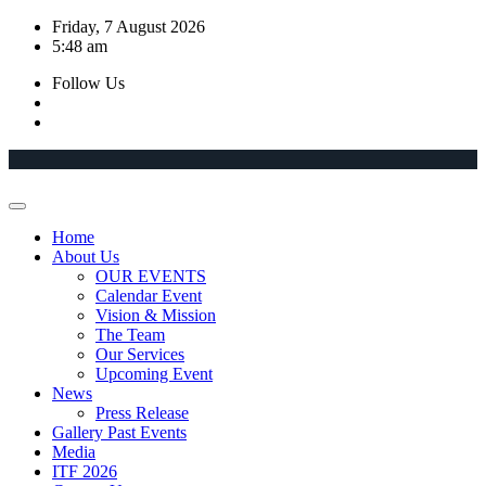
Skip
Friday, 7 August 2026
to
5:48 am
content
Follow Us
Home
About Us
OUR EVENTS
Calendar Event
Vision & Mission
The Team
Our Services
Upcoming Event
News
Press Release
Gallery Past Events
Media
ITF 2026